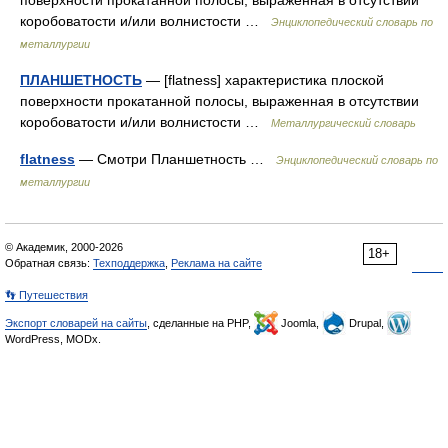
поверхности прокатанной полосы, выраженная в отсутствии
коробоватости и/или волнистости …
Энциклопедический словарь по
металлургии
ПЛАНШЕТНОСТЬ
— [flatness] характеристика плоской
поверхности прокатанной полосы, выраженная в отсутствии
коробоватости и/или волнистости …
Металлургический словарь
flatness
— Смотри Планшетность …
Энциклопедический словарь по
металлургии
© Академик, 2000-2026
18+
Обратная связь:
Техподдержка
,
Реклама на сайте
👣 Путешествия
Экспорт словарей на сайты
, сделанные на PHP,
Joomla,
Drupal,
WordPress, MODx.